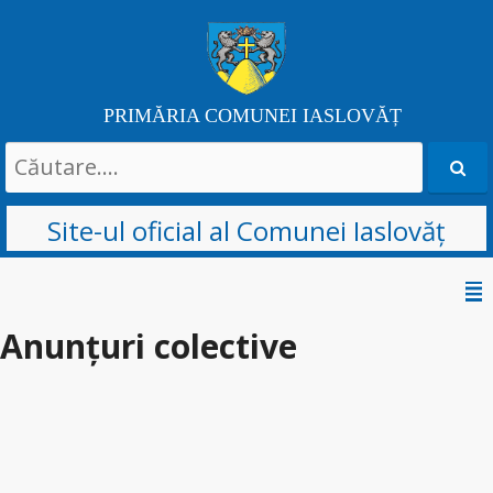
PRIMĂRIA COMUNEI IASLOVĂȚ
Search
for:
Site-ul oficial al Comunei Iaslovăț
Skip
to
Anunțuri colective
content