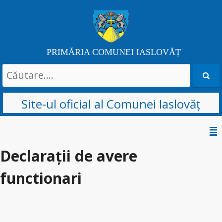
PRIMĂRIA COMUNEI IASLOVĂȚ
Search
for:
Site-ul oficial al Comunei Iaslovăț
Skip
to
Declarații de avere
content
functionari