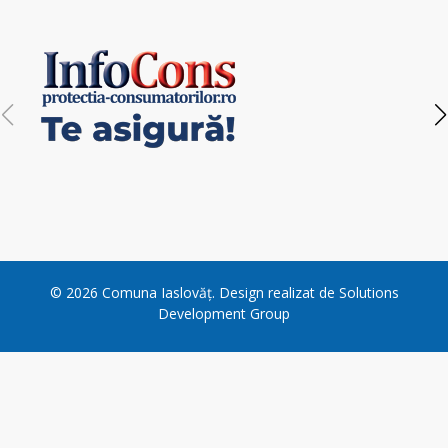
©
2026
Comuna Iaslovăț
. Design realizat de
Solutions
Development Group