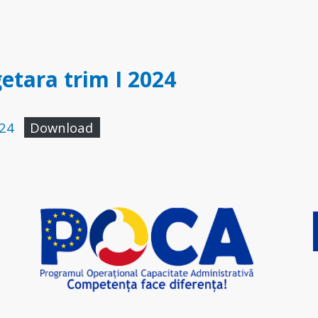
etara trim I 2024
024
Download