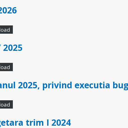
 2026
load
V 2025
load
 anul 2025, privind executia bug
load
etara trim I 2024