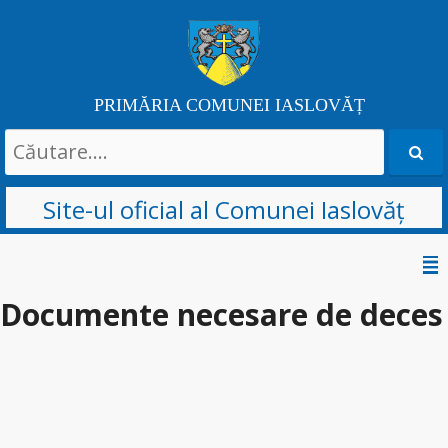
PRIMĂRIA COMUNEI IASLOVĂȚ
Search
for:
Site-ul oficial al Comunei Iaslovăț
Skip
to
Documente necesare de deces
content