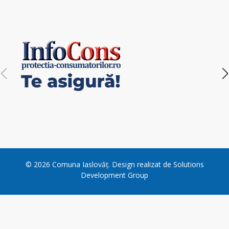
navigation
©
2026
Comuna Iaslovăț
. Design realizat de
Solutions
Development Group