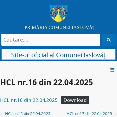
PRIMĂRIA COMUNEI IASLOVĂȚ
Search
for:
Site-ul oficial al Comunei Iaslovăț
Skip
to
HCL nr.16 din 22.04.2025
content
HCL nr.16 din 22.04.2025
Download
Post
←
HCL nr.15 din 22.04.2025
HCL nr.17 din 22.04.2025
→