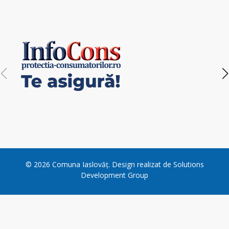
navigation
©
2026
Comuna Iaslovăț
. Design realizat de
Solutions
Development Group