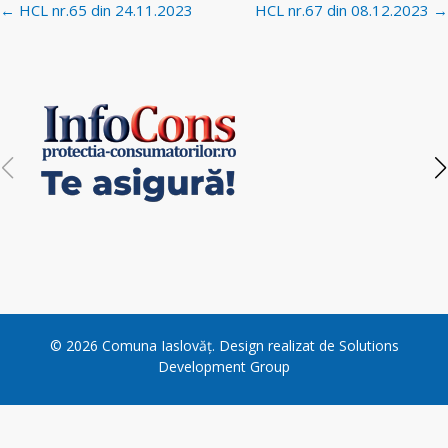
Post
←
HCL nr.65 din 24.11.2023
HCL nr.67 din 08.12.2023
→
navigation
©
2026
Comuna Iaslovăț
. Design realizat de
Solutions
Development Group