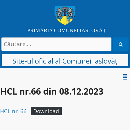
PRIMĂRIA COMUNEI IASLOVĂȚ
Search
for:
Site-ul oficial al Comunei Iaslovăț
Skip
to
HCL nr.66 din 08.12.2023
content
HCL nr. 66
Download